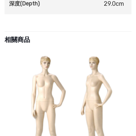
29.0cm
深度(Depth)
相關商品