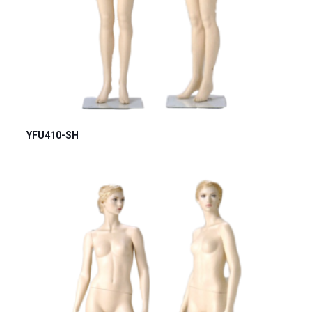
YFU410-SH