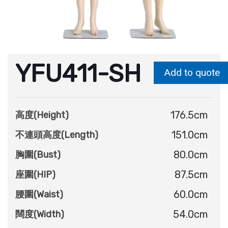
YFU411-SH
Add to quote
176.5cm
高度(Height)
151.0cm
不連頭高度(Length)
80.0cm
胸圍(Bust)
87.5cm
座圍(HIP)
60.0cm
腰圍(Waist)
54.0cm
闊度(Width)