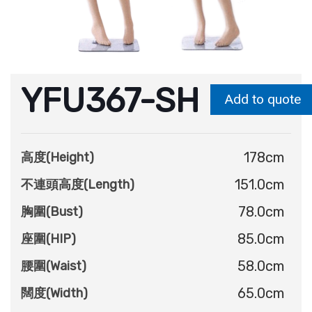
YFU367-SH
Add to quote
178cm
高度(Height)
151.0cm
不連頭高度(Length)
78.0cm
胸圍(Bust)
85.0cm
座圍(HIP)
58.0cm
腰圍(Waist)
65.0cm
闊度(Width)