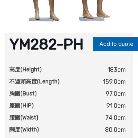
YM282-PH
Add to quote
183cm
高度(Height)
159.0cm
不連頭高度(Length)
97.0cm
胸圍(Bust)
91.0cm
座圍(HIP)
74.0cm
腰圍(Waist)
80.0cm
闊度(Width)