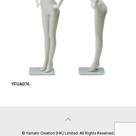
YFUA076
© Yamato Creation (HK) Limited. All Rights Reserved.