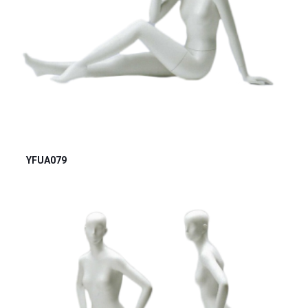
YFUA079