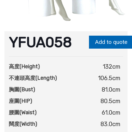
YFUA058
Add to quote
132cm
高度(Height)
106.5cm
不連頭高度(Length)
81.0cm
胸圍(Bust)
80.5cm
座圍(HIP)
61.0cm
腰圍(Waist)
83.0cm
闊度(Width)