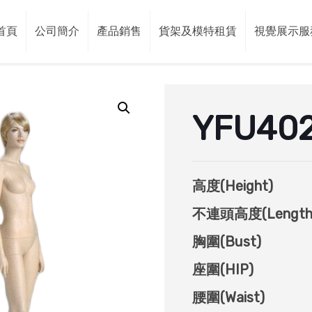
首頁
公司簡介
產品銷售
貨架及模特租賃
視覺展示服
YFU40
高度(Height)
不連頭高度(Length
胸圍(Bust)
座圍(HIP)
腰圍(Waist)