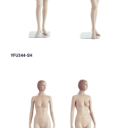
YFU344-SH