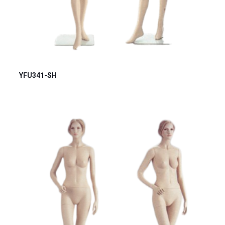
YFU341-SH