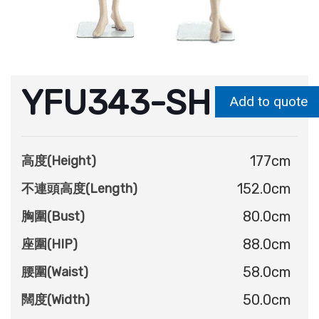
YFU343-SH
Add to quote
177cm
高度(Height)
152.0cm
不連頭高度(Length)
80.0cm
胸圍(Bust)
88.0cm
座圍(HIP)
58.0cm
腰圍(Waist)
50.0cm
闊度(Width)