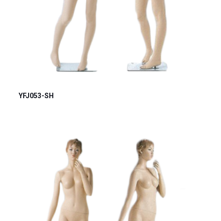
YFJ053-SH