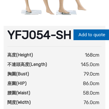
YFJ054-SH
Add to quote
168cm
高度(Height)
145.0cm
不連頭高度(Length)
79.0cm
胸圍(Bust)
86.0cm
座圍(HIP)
58.0cm
腰圍(Waist)
76.0cm
闊度(Width)