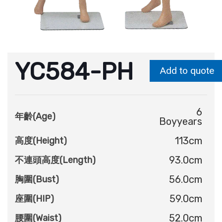
YC584-PH
Add to quote
6
年齡(Age)
Boyyears
113cm
高度(Height)
93.0cm
不連頭高度(Length)
56.0cm
胸圍(Bust)
59.0cm
座圍(HIP)
52.0cm
腰圍(Waist)