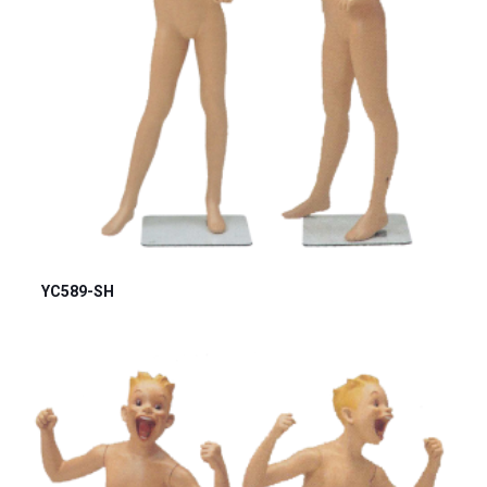
YC589-SH