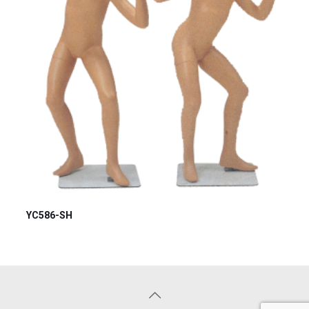
YC586-SH