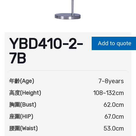
YBD410-2-
Add to quote
7B
7~8years
年齡(Age)
108~132cm
高度(Height)
62.0cm
胸圍(Bust)
67.0cm
座圍(HIP)
53.0cm
腰圍(Waist)