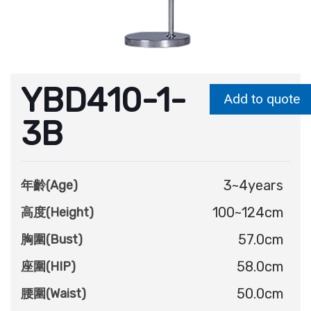
YBD410-1-
Add to quote
3B
3~4years
年齡(Age)
100~124cm
高度(Height)
57.0cm
胸圍(Bust)
58.0cm
座圍(HIP)
50.0cm
腰圍(Waist)