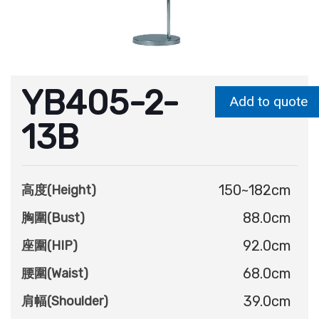
YB405-2-
Add to quote
13B
150~182cm
高度(Height)
88.0cm
胸圍(Bust)
92.0cm
座圍(HIP)
68.0cm
腰圍(Waist)
39.0cm
肩幅(Shoulder)