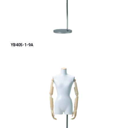
YB405-1-9A