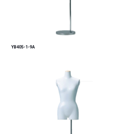
YB405-1-9A