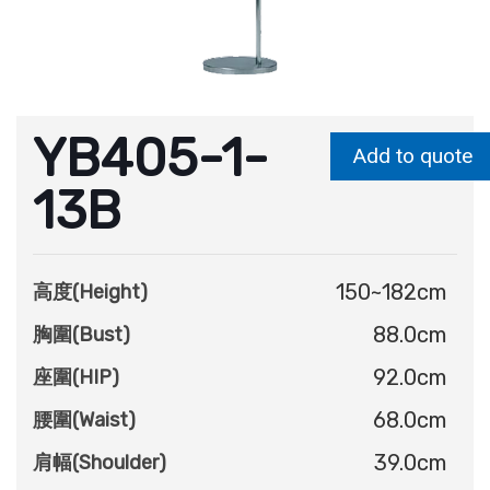
YB405-1-
Add to quote
13B
150~182cm
高度(Height)
88.0cm
胸圍(Bust)
92.0cm
座圍(HIP)
68.0cm
腰圍(Waist)
39.0cm
肩幅(Shoulder)